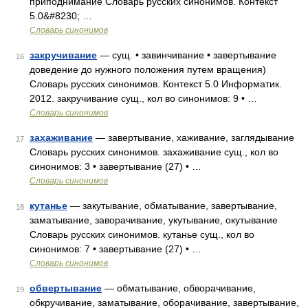
приподнимание Словарь русских синонимов. Контекст
5.0&#8230; …
Словарь синонимов
закручивание
— сущ. • завинчивание • завертывание
16
доведение до нужного положения путем вращения)
Словарь русских синонимов. Контекст 5.0 Информатик.
2012. закручивание сущ., кол во синонимов: 9 • …
Словарь синонимов
захаживание
— завертывание, хаживание, заглядывание
17
Словарь русских синонимов. захаживание сущ., кол во
синонимов: 3 • завертывание (27) • …
Словарь синонимов
кутанье
— закутывание, обматывание, завертывание,
18
заматывание, заворачивание, укутывание, окутывание
Словарь русских синонимов. кутанье сущ., кол во
синонимов: 7 • завертывание (27) • …
Словарь синонимов
обвертывание
— обматывание, обворачивание,
19
обкручивание, заматывание, оборачивание, завертывание,