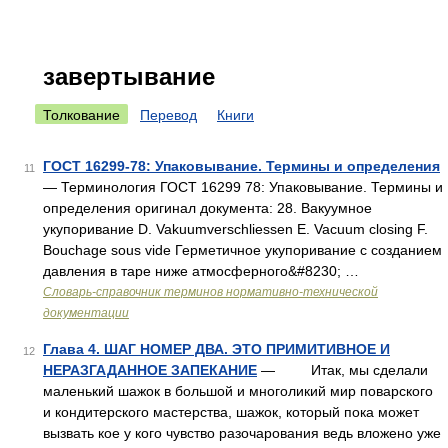
завертывание
Толкование
Перевод
Книги
ГОСТ 16299-78: Упаковывание. Термины и определения
11
— Терминология ГОСТ 16299 78: Упаковывание. Термины и
определения оригинал документа: 28. Вакуумное
укупоривание D. Vakuumverschliessen E. Vacuum closing F.
Bouchage sous vide Герметичное укупоривание с созданием
давления в таре ниже атмосферного&#8230; …
Словарь-справочник терминов нормативно-технической
документации
Глава 4. ШАГ НОМЕР ДВА. ЭТО ПРИМИТИВНОЕ И
12
НЕРАЗГАДАННОЕ ЗАПЕКАНИЕ
— Итак, мы сделали
маленький шажок в большой и многоликий мир поварского
и кондитерского мастерства, шажок, который пока может
вызвать кое у кого чувство разочарования ведь вложено уже