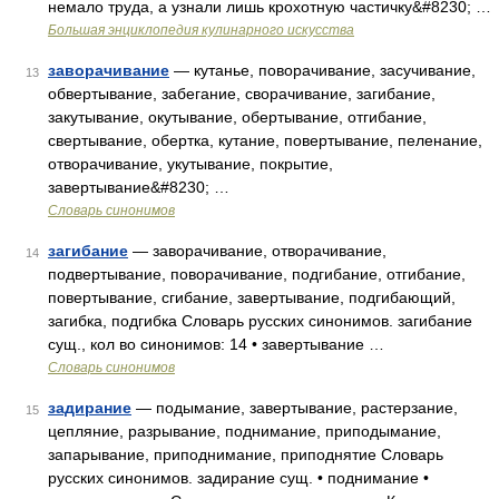
немало труда, а узнали лишь крохотную частичку&#8230; …
Большая энциклопедия кулинарного искусства
заворачивание
— кутанье, поворачивание, засучивание,
13
обвертывание, забегание, сворачивание, загибание,
закутывание, окутывание, обертывание, отгибание,
свертывание, обертка, кутание, повертывание, пеленание,
отворачивание, укутывание, покрытие,
завертывание&#8230; …
Словарь синонимов
загибание
— заворачивание, отворачивание,
14
подвертывание, поворачивание, подгибание, отгибание,
повертывание, сгибание, завертывание, подгибающий,
загибка, подгибка Словарь русских синонимов. загибание
сущ., кол во синонимов: 14 • завертывание …
Словарь синонимов
задирание
— подымание, завертывание, растерзание,
15
цепляние, разрывание, поднимание, приподымание,
запарывание, приподнимание, приподнятие Словарь
русских синонимов. задирание сущ. • поднимание •